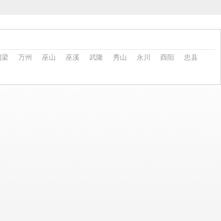
铜梁
万州
巫山
巫溪
武隆
秀山
永川
酉阳
忠县