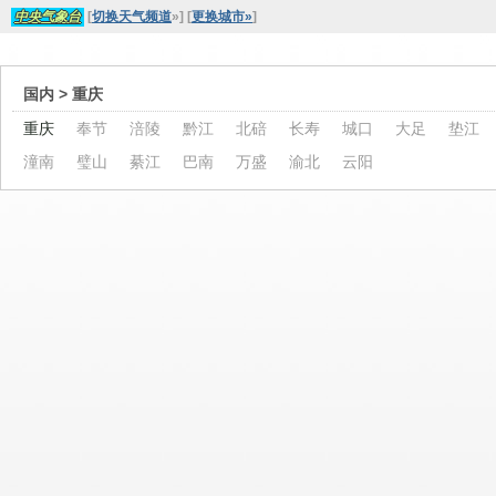
[
切换天气频道
»
]
[
更换城市»
]
中央气象台
国内
> 重庆
重庆
奉节
涪陵
黔江
北碚
长寿
城口
大足
垫江
潼南
璧山
綦江
巴南
万盛
渝北
云阳