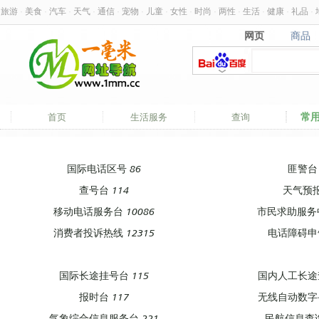
旅游
·
美食
·
汽车
·
天气
·
通信
·
宠物
·
儿童
·
女性
·
时尚
·
两性
·
生活
·
健康
·
礼品
·
网页
商品
网页
商品
常
首页
生活服务
查询
国际电话区号 86
匪警台 
查号台 114
天气预报
移动电话服务台 10086
市民求助服务中
消费者投诉热线 12315
电话障碍申告
国际长途挂号台 115
国内人工长途查
报时台 117
无线自动数字寻
气象综合信息服务台 221
民航信息查询