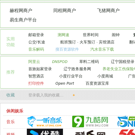
赫程网商户
同程网商户
飞猪网商户
易生商户平台
邮箱登录
测网速
世界时间
闹钟
实用

公交/长途
航班预订
·
火车预订
·
宾馆酒店
翻
功能
音乐解码
搜百资源软件
汽水音乐下载
阿里云
DNSPOD
草料二维码
辽宁国税登录
首旅如家登录
辽宁政务服务网
养老失业工伤保险
推荐
智慧酒店
小度行业平台
小度商城
广
打印控件
Open Port
百度资源宝库
收藏
登录载入我的收藏…
+
休闲娱乐
音乐
视频