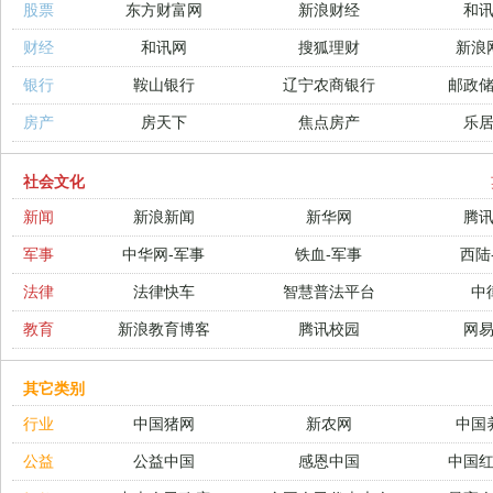
股票
东方财富网
新浪财经
和
财经
和讯网
搜狐理财
新浪
银行
鞍山银行
辽宁农商银行
邮政
房产
房天下
焦点房产
乐
社会文化
新闻
新浪新闻
新华网
腾
军事
中华网-军事
铁血-军事
西陆
法律
法律快车
智慧普法平台
中
教育
新浪教育博客
腾讯校园
网
其它类别
行业
中国猪网
新农网
中国
公益
公益中国
感恩中国
中国