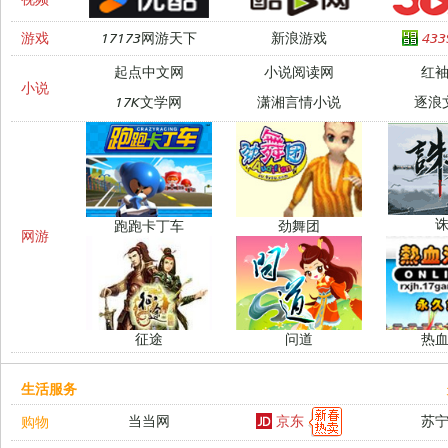
游戏
17173网游天下
新浪游戏
43
起点中文网
小说阅读网
红
小说
17K文学网
潇湘言情小说
逐浪
跑跑卡丁车
劲舞团
网游
征途
问道
热
生活服务
京东
当当网
苏
购物