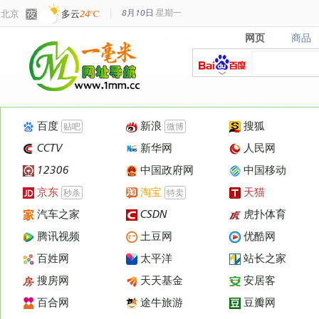
8月10日
星期
一
北京
多云
24℃
网页
商品
网页
商品
百度
新浪
搜狐
贴吧
微博
CCTV
新华网
人民网
12306
中国政府网
中国移动
京东
淘宝
天猫
秒杀
特卖
汽车之家
CSDN
虎扑体育
腾讯视频
土豆网
优酷网
百姓网
太平洋
站长之家
搜房网
天天基金
安居客
百合网
途牛旅游
豆瓣网