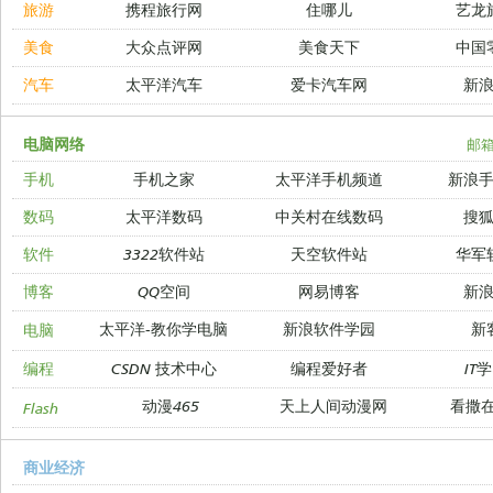
旅游
携程旅行网
住哪儿
艺龙
美食
大众点评网
美食天下
中国
汽车
太平洋汽车
爱卡汽车网
新
电脑网络
邮
手机
手机之家
太平洋手机频道
新浪
数码
太平洋数码
中关村在线数码
搜
软件
3322软件站
天空软件站
华军
博客
QQ空间
网易博客
新
太平洋-教你学电脑
新浪软件学园
新
电脑
编程
CSDN 技术中心
编程爱好者
IT
动漫465
天上人间动漫网
看撒
Flash
商业经济