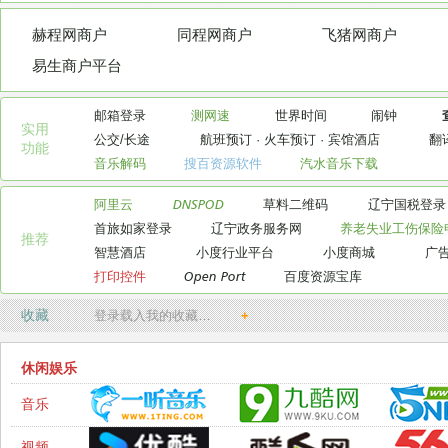
赫程网商户
同程网商户
飞猪网商户
易生商户平台
邮箱登录
测网速
世界时间
闹钟
实用

公交/长途
航班预订
·
火车预订
·
宾馆酒店
翻
功能
音乐解码
搜百资源软件
汽水音乐下载
阿里云
DNSPOD
草料二维码
辽宁国税登录
首旅如家登录
辽宁政务服务网
养老失业工伤保险
推荐
智慧酒店
小度行业平台
小度商城
广
打印控件
Open Port
百度资源宝库
收藏
登录载入我的收藏…
+
休闲娱乐
音乐
视频