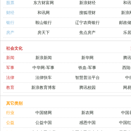
股票
东方财富网
新浪财经
和
财经
和讯网
搜狐理财
新浪
银行
鞍山银行
辽宁农商银行
邮政
房产
房天下
焦点房产
乐
社会文化
新闻
新浪新闻
新华网
腾
军事
中华网-军事
铁血-军事
西陆
法律
法律快车
智慧普法平台
中
教育
新浪教育博客
腾讯校园
网
其它类别
行业
中国猪网
新农网
中国
公益
公益中国
感恩中国
中国