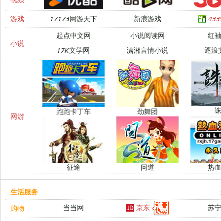
游戏
17173网游天下
新浪游戏
43
起点中文网
小说阅读网
红
小说
17K文学网
潇湘言情小说
逐浪
跑跑卡丁车
劲舞团
网游
征途
问道
热
生活服务
京东
当当网
苏
购物