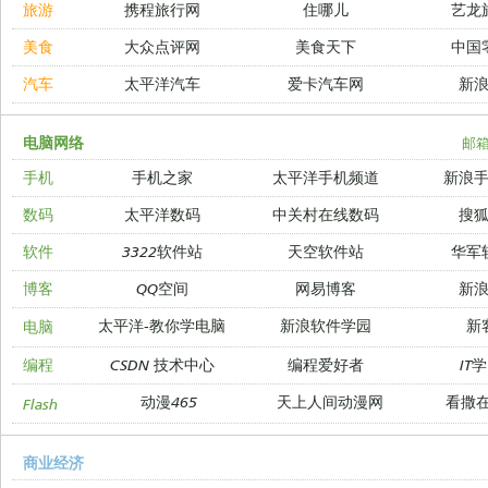
旅游
携程旅行网
住哪儿
艺龙
美食
大众点评网
美食天下
中国
汽车
太平洋汽车
爱卡汽车网
新
电脑网络
邮
手机
手机之家
太平洋手机频道
新浪
数码
太平洋数码
中关村在线数码
搜
软件
3322软件站
天空软件站
华军
博客
QQ空间
网易博客
新
太平洋-教你学电脑
新浪软件学园
新
电脑
编程
CSDN 技术中心
编程爱好者
IT
动漫465
天上人间动漫网
看撒
Flash
商业经济