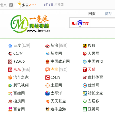
8月6日
星期
四
北京
多云
26℃
网页
商品
网页
商品
百度
新浪
搜狐
贴吧
微博
CCTV
新华网
人民网
12306
中国政府网
中国移动
京东
淘宝
天猫
秒杀
特卖
汽车之家
CSDN
虎扑体育
腾讯视频
土豆网
优酷网
百姓网
太平洋
站长之家
搜房网
天天基金
安居客
百合网
途牛旅游
豆瓣网