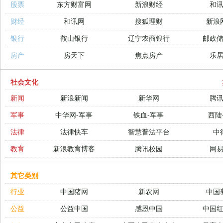
股票
东方财富网
新浪财经
和
财经
和讯网
搜狐理财
新浪
银行
鞍山银行
辽宁农商银行
邮政
房产
房天下
焦点房产
乐
社会文化
新闻
新浪新闻
新华网
腾
军事
中华网-军事
铁血-军事
西陆
法律
法律快车
智慧普法平台
中
教育
新浪教育博客
腾讯校园
网
其它类别
行业
中国猪网
新农网
中国
公益
公益中国
感恩中国
中国