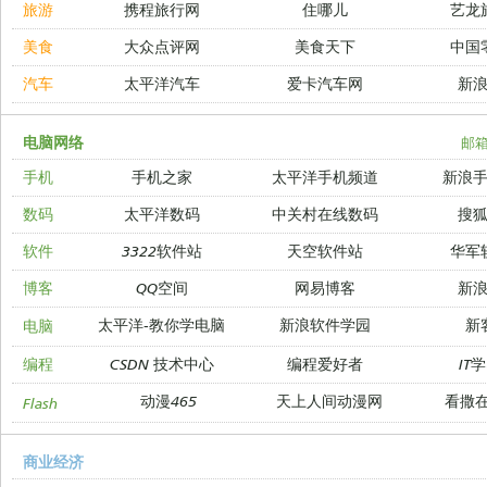
旅游
携程旅行网
住哪儿
艺龙
美食
大众点评网
美食天下
中国
汽车
太平洋汽车
爱卡汽车网
新
电脑网络
邮
手机
手机之家
太平洋手机频道
新浪
数码
太平洋数码
中关村在线数码
搜
软件
3322软件站
天空软件站
华军
博客
QQ空间
网易博客
新
太平洋-教你学电脑
新浪软件学园
新
电脑
编程
CSDN 技术中心
编程爱好者
IT
动漫465
天上人间动漫网
看撒
Flash
商业经济