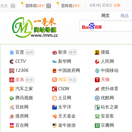
8月7日
星期
五
立秋
北京
雷阵雨
34℃
雷阵雨
23℃
网页
商品
网页
商品
百度
新浪
搜狐
贴吧
微博
CCTV
新华网
人民网
12306
中国政府网
中国移动
京东
淘宝
天猫
秒杀
特卖
汽车之家
CSDN
虎扑体育
腾讯视频
土豆网
优酷网
百姓网
太平洋
站长之家
搜房网
天天基金
安居客
百合网
途牛旅游
豆瓣网