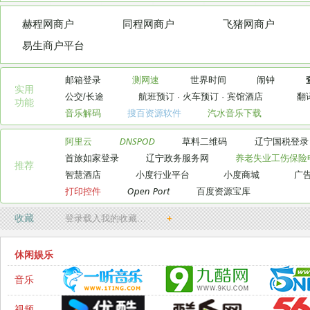
赫程网商户
同程网商户
飞猪网商户
易生商户平台
邮箱登录
测网速
世界时间
闹钟
实用

公交/长途
航班预订
·
火车预订
·
宾馆酒店
翻
功能
音乐解码
搜百资源软件
汽水音乐下载
阿里云
DNSPOD
草料二维码
辽宁国税登录
首旅如家登录
辽宁政务服务网
养老失业工伤保险
推荐
智慧酒店
小度行业平台
小度商城
广
打印控件
Open Port
百度资源宝库
收藏
登录载入我的收藏…
+
休闲娱乐
音乐
视频