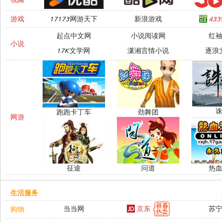
游戏
17173网游天下
新浪游戏
43
起点中文网
小说阅读网
红
小说
17K文学网
潇湘言情小说
逐浪
跑跑卡丁车
劲舞团
网游
征途
问道
热
生活服务
京东
当当网
苏
购物