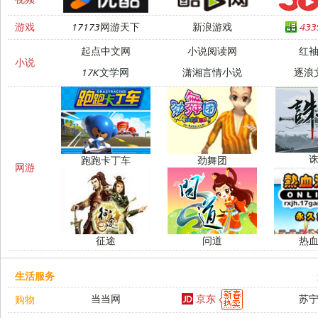
游戏
17173网游天下
新浪游戏
43
起点中文网
小说阅读网
红
小说
17K文学网
潇湘言情小说
逐浪
跑跑卡丁车
劲舞团
网游
征途
问道
热
生活服务
京东
当当网
苏
购物