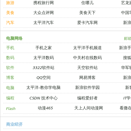
旅游
携程旅行网
住哪儿
艺龙
美食
大众点评网
美食天下
中国
汽车
太平洋汽车
爱卡汽车网
新
电脑网络
邮
手机
手机之家
太平洋手机频道
新浪
数码
太平洋数码
中关村在线数码
搜
软件
3322软件站
天空软件站
华军
博客
QQ空间
网易博客
新
太平洋-教你学电脑
新浪软件学园
新
电脑
编程
CSDN 技术中心
编程爱好者
IT
动漫465
天上人间动漫网
看撒
Flash
商业经济