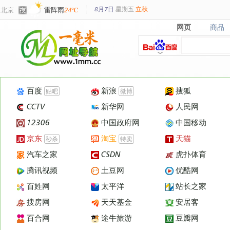
8月7日
星期
五
立秋
北京
雷阵雨
24℃
网页
商品
网页
商品
百度
新浪
搜狐
贴吧
微博
CCTV
新华网
人民网
12306
中国政府网
中国移动
京东
淘宝
天猫
秒杀
特卖
汽车之家
CSDN
虎扑体育
腾讯视频
土豆网
优酷网
百姓网
太平洋
站长之家
搜房网
天天基金
安居客
百合网
途牛旅游
豆瓣网