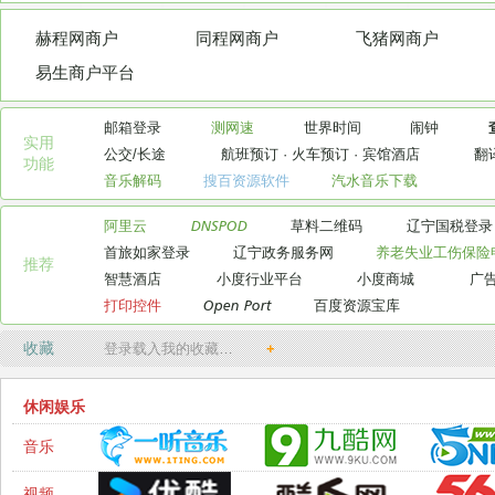
赫程网商户
同程网商户
飞猪网商户
易生商户平台
邮箱登录
测网速
世界时间
闹钟
实用

公交/长途
航班预订
·
火车预订
·
宾馆酒店
翻
功能
音乐解码
搜百资源软件
汽水音乐下载
阿里云
DNSPOD
草料二维码
辽宁国税登录
首旅如家登录
辽宁政务服务网
养老失业工伤保险
推荐
智慧酒店
小度行业平台
小度商城
广
打印控件
Open Port
百度资源宝库
收藏
登录载入我的收藏…
+
休闲娱乐
音乐
视频