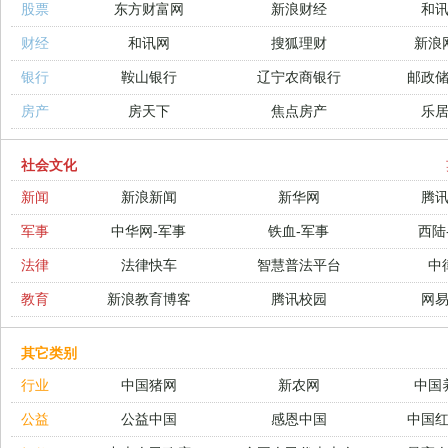
股票
东方财富网
新浪财经
和
财经
和讯网
搜狐理财
新浪
银行
鞍山银行
辽宁农商银行
邮政
房产
房天下
焦点房产
乐
社会文化
新闻
新浪新闻
新华网
腾
军事
中华网-军事
铁血-军事
西陆
法律
法律快车
智慧普法平台
中
教育
新浪教育博客
腾讯校园
网
其它类别
行业
中国猪网
新农网
中国
公益
公益中国
感恩中国
中国