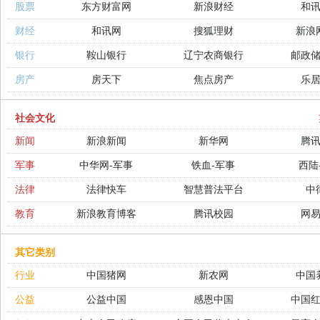
股票
东方财富网
新浪财经
和
财经
和讯网
搜狐理财
新浪
银行
鞍山银行
辽宁农商银行
邮政
房产
房天下
焦点房产
乐
社会文化
新闻
新浪新闻
新华网
腾
军事
中华网-军事
铁血-军事
西陆
法律
法律快车
智慧普法平台
中
教育
新浪教育博客
腾讯校园
网
其它类别
行业
中国猪网
新农网
中国
公益
公益中国
感恩中国
中国