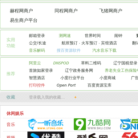
赫程网商户
同程网商户
飞猪网商户
易生商户平台
邮箱登录
测网速
世界时间
闹钟
实用

公交/长途
航班预订
·
火车预订
·
宾馆酒店
翻
功能
音乐解码
搜百资源软件
汽水音乐下载
阿里云
DNSPOD
草料二维码
辽宁国税登录
首旅如家登录
辽宁政务服务网
养老失业工伤保险
推荐
智慧酒店
小度行业平台
小度商城
广
打印控件
Open Port
百度资源宝库
收藏
登录载入我的收藏…
+
休闲娱乐
音乐
视频