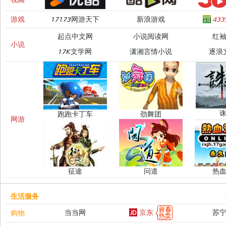
游戏
17173网游天下
新浪游戏
43
起点中文网
小说阅读网
红
小说
17K文学网
潇湘言情小说
逐浪
跑跑卡丁车
劲舞团
网游
征途
问道
热
生活服务
京东
当当网
苏
购物