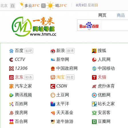
8月9日
星期
日
北京
多云
31℃
晴
21℃
网页
商品
网页
商品
百度
新浪
搜狐
贴吧
微博
CCTV
新华网
人民网
12306
中国政府网
中国移动
京东
淘宝
天猫
秒杀
特卖
汽车之家
CSDN
虎扑体育
腾讯视频
土豆网
优酷网
百姓网
太平洋
站长之家
搜房网
天天基金
安居客
百合网
途牛旅游
豆瓣网