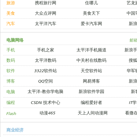
旅游
携程旅行网
住哪儿
艺龙
美食
大众点评网
美食天下
中国
汽车
太平洋汽车
爱卡汽车网
新
电脑网络
邮
手机
手机之家
太平洋手机频道
新浪
数码
太平洋数码
中关村在线数码
搜
软件
3322软件站
天空软件站
华军
博客
QQ空间
网易博客
新
太平洋-教你学电脑
新浪软件学园
新
电脑
编程
CSDN 技术中心
编程爱好者
IT
动漫465
天上人间动漫网
看撒
Flash
商业经济