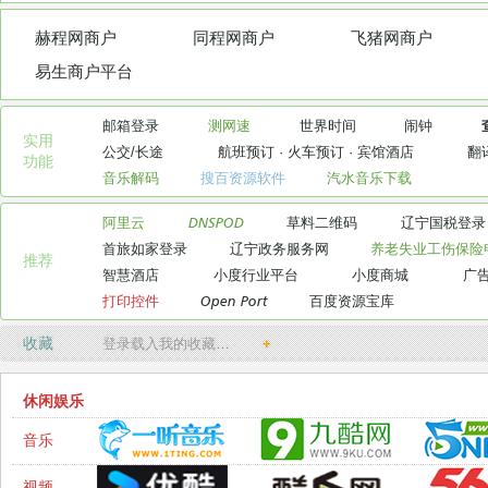
赫程网商户
同程网商户
飞猪网商户
易生商户平台
邮箱登录
测网速
世界时间
闹钟
实用

公交/长途
航班预订
·
火车预订
·
宾馆酒店
翻
功能
音乐解码
搜百资源软件
汽水音乐下载
阿里云
DNSPOD
草料二维码
辽宁国税登录
首旅如家登录
辽宁政务服务网
养老失业工伤保险
推荐
智慧酒店
小度行业平台
小度商城
广
打印控件
Open Port
百度资源宝库
收藏
登录载入我的收藏…
+
休闲娱乐
音乐
视频