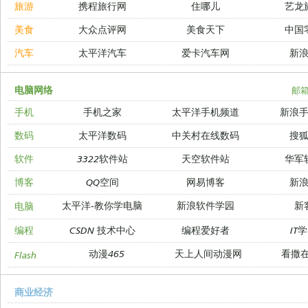
旅游
携程旅行网
住哪儿
艺龙
美食
大众点评网
美食天下
中国
汽车
太平洋汽车
爱卡汽车网
新
电脑网络
邮
手机
手机之家
太平洋手机频道
新浪
数码
太平洋数码
中关村在线数码
搜
软件
3322软件站
天空软件站
华军
博客
QQ空间
网易博客
新
太平洋-教你学电脑
新浪软件学园
新
电脑
编程
CSDN 技术中心
编程爱好者
IT
动漫465
天上人间动漫网
看撒
Flash
商业经济