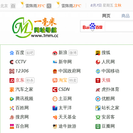
8月7日
星期
五
立秋
北京
雷阵雨
35℃
雷阵雨
23℃
网页
商品
网页
商品
百度
新浪
搜狐
贴吧
微博
CCTV
新华网
人民网
12306
中国政府网
中国移动
京东
淘宝
天猫
秒杀
特卖
汽车之家
CSDN
虎扑体育
腾讯视频
土豆网
优酷网
百姓网
太平洋
站长之家
搜房网
天天基金
安居客
百合网
途牛旅游
豆瓣网