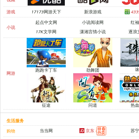
游戏
17173网游天下
新浪游戏
43
起点中文网
小说阅读网
红
小说
17K文学网
潇湘言情小说
逐浪
跑跑卡丁车
劲舞团
网游
征途
问道
热
生活服务
京东
当当网
苏
购物