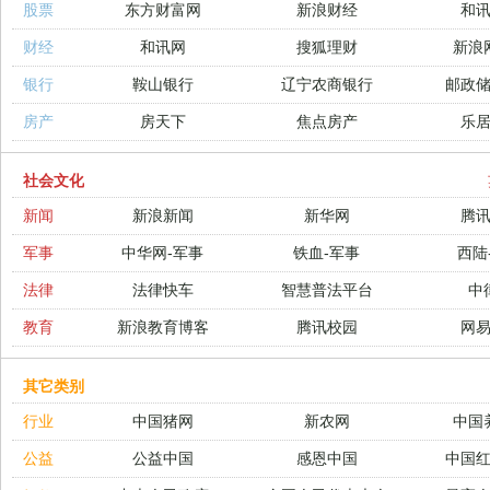
股票
东方财富网
新浪财经
和
财经
和讯网
搜狐理财
新浪
银行
鞍山银行
辽宁农商银行
邮政
房产
房天下
焦点房产
乐
社会文化
新闻
新浪新闻
新华网
腾
军事
中华网-军事
铁血-军事
西陆
法律
法律快车
智慧普法平台
中
教育
新浪教育博客
腾讯校园
网
其它类别
行业
中国猪网
新农网
中国
公益
公益中国
感恩中国
中国