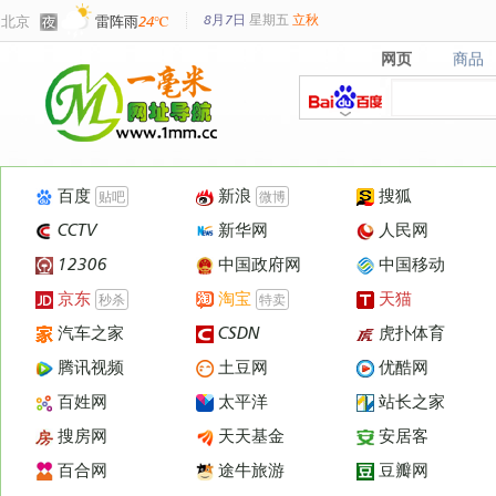
8月7日
星期
五
立秋
北京
雷阵雨
24℃
网页
商品
网页
商品
百度
新浪
搜狐
贴吧
微博
CCTV
新华网
人民网
12306
中国政府网
中国移动
京东
淘宝
天猫
秒杀
特卖
汽车之家
CSDN
虎扑体育
腾讯视频
土豆网
优酷网
百姓网
太平洋
站长之家
搜房网
天天基金
安居客
百合网
途牛旅游
豆瓣网