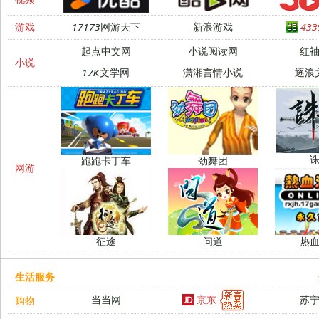
游戏
17173网游天下
新浪游戏
43
起点中文网
小说阅读网
红
小说
17K文学网
潇湘言情小说
逐浪
跑跑卡丁车
劲舞团
网游
征途
问道
热
生活服务
京东
当当网
苏
购物