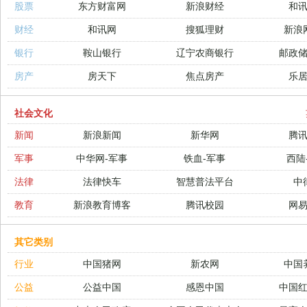
股票
东方财富网
新浪财经
和
财经
和讯网
搜狐理财
新浪
银行
鞍山银行
辽宁农商银行
邮政
房产
房天下
焦点房产
乐
社会文化
新闻
新浪新闻
新华网
腾
军事
中华网-军事
铁血-军事
西陆
法律
法律快车
智慧普法平台
中
教育
新浪教育博客
腾讯校园
网
其它类别
行业
中国猪网
新农网
中国
公益
公益中国
感恩中国
中国