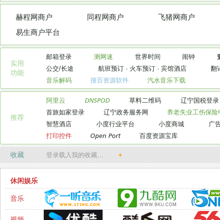
赫程网商户
同程网商户
飞猪网商户
易生商户平台
邮箱登录
测网速
世界时间
闹钟
实用

公交/长途
航班预订
·
火车预订
·
宾馆酒店
翻
功能
音乐解码
搜百资源软件
汽水音乐下载
阿里云
DNSPOD
草料二维码
辽宁国税登录
首旅如家登录
辽宁政务服务网
养老失业工伤保险
推荐
智慧酒店
小度行业平台
小度商城
广
打印控件
Open Port
百度资源宝库
收藏
登录载入我的收藏…
+
休闲娱乐
音乐
视频