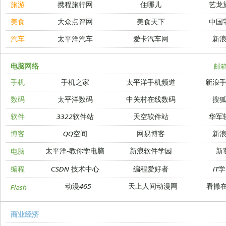
旅游
携程旅行网
住哪儿
艺龙
美食
大众点评网
美食天下
中国
汽车
太平洋汽车
爱卡汽车网
新
电脑网络
邮
手机
手机之家
太平洋手机频道
新浪
数码
太平洋数码
中关村在线数码
搜
软件
3322软件站
天空软件站
华军
博客
QQ空间
网易博客
新
太平洋-教你学电脑
新浪软件学园
新
电脑
编程
CSDN 技术中心
编程爱好者
IT
动漫465
天上人间动漫网
看撒
Flash
商业经济