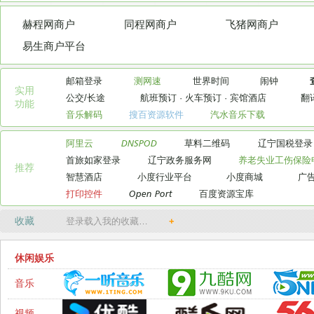
赫程网商户
同程网商户
飞猪网商户
易生商户平台
邮箱登录
测网速
世界时间
闹钟
实用

公交/长途
航班预订
·
火车预订
·
宾馆酒店
翻
功能
音乐解码
搜百资源软件
汽水音乐下载
阿里云
DNSPOD
草料二维码
辽宁国税登录
首旅如家登录
辽宁政务服务网
养老失业工伤保险
推荐
智慧酒店
小度行业平台
小度商城
广
打印控件
Open Port
百度资源宝库
收藏
登录载入我的收藏…
+
休闲娱乐
音乐
视频