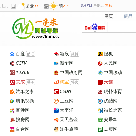
8月7日
星期
五
立秋
北京
多云
31℃
晴
21℃
网页
商品
网页
商品
百度
新浪
搜狐
贴吧
微博
CCTV
新华网
人民网
12306
中国政府网
中国移动
京东
淘宝
天猫
秒杀
特卖
汽车之家
CSDN
虎扑体育
腾讯视频
土豆网
优酷网
百姓网
太平洋
站长之家
搜房网
天天基金
安居客
百合网
途牛旅游
豆瓣网