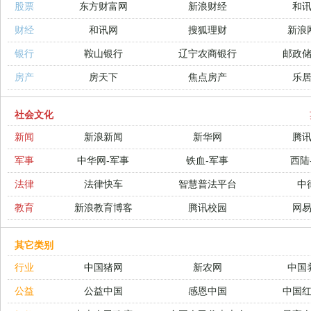
股票
东方财富网
新浪财经
和
财经
和讯网
搜狐理财
新浪
银行
鞍山银行
辽宁农商银行
邮政
房产
房天下
焦点房产
乐
社会文化
新闻
新浪新闻
新华网
腾
军事
中华网-军事
铁血-军事
西陆
法律
法律快车
智慧普法平台
中
教育
新浪教育博客
腾讯校园
网
其它类别
行业
中国猪网
新农网
中国
公益
公益中国
感恩中国
中国