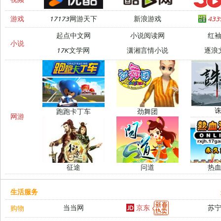
游戏
17173网游天下
新浪游戏
43
起点中文网
小说阅读网
红
小说
17K文学网
潇湘言情小说
逐浪
跑跑卡丁车
劲舞团
网游
征途
问道
热
生活服务
京东
当当网
苏
购物