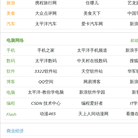
旅游
携程旅行网
住哪儿
艺龙
美食
大众点评网
美食天下
中国
汽车
太平洋汽车
爱卡汽车网
新
电脑网络
邮
手机
手机之家
太平洋手机频道
新浪
数码
太平洋数码
中关村在线数码
搜
软件
3322软件站
天空软件站
华军
博客
QQ空间
网易博客
新
太平洋-教你学电脑
新浪软件学园
新
电脑
编程
CSDN 技术中心
编程爱好者
IT
动漫465
天上人间动漫网
看撒
Flash
商业经济