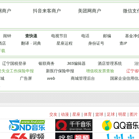
网商户
抖音来客商户
美团网商户
微信支
闹钟
查快递
电视节目
电话
邮编
基金净
酒店
翻译
·
词典
星座运程
身份证号
查IP
下载
辽宁国税登录
银联商务
365编辑器
酒店管理系统
治
老失业工伤保险申报
新医疗保险申报
增值税发票查验
辽宁省
商城
广告屏
web
商城管理后台
国家企业信用信
库
交友
|
动漫
|
星座
|
体育
|
篮球
|
足球
|
明星
|
图片