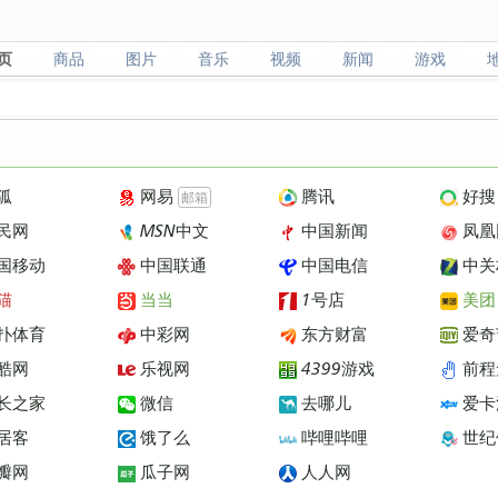
页
商品
图片
音乐
视频
新闻
游戏
页
商品
图片
音乐
视频
新闻
游戏
狐
网易
腾讯
好搜
邮箱
民网
MSN中文
中国新闻
凤凰
国移动
中国联通
中国电信
中关
猫
当当
1号店
美团
扑体育
中彩网
东方财富
爱奇
酷网
乐视网
4399游戏
前程
长之家
微信
去哪儿
爱卡
居客
饿了么
哔哩哔哩
世纪
瓣网
瓜子网
人人网