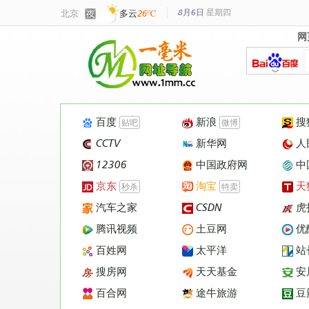
8月6日
星期
四
北京
多云
26℃
网
网
百度
新浪
搜
贴吧
微博
CCTV
新华网
人
12306
中国政府网
中
京东
淘宝
天
秒杀
特卖
汽车之家
CSDN
虎
腾讯视频
土豆网
优
百姓网
太平洋
站
搜房网
天天基金
安
百合网
途牛旅游
豆