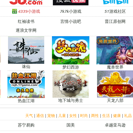
4339小游戏
7k7k小游戏
51游戏社区
红袖读书
言情小说吧
晋江原创网
逐浪文学网
诛仙
梦幻西游
魔兽世界
地下城与勇士
天龙八部
热血江湖
天气
|
通信
|
宠物
|
儿童
|
女性
|
时尚
|
两性
|
生活
|
健康
|
礼品
苏宁易购
国美
卓越亚马逊