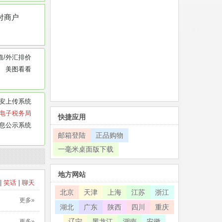
付商户
值
/
外汇排价
美图看看
安上传系统
电子税务局
快捷应用
息公示系统
邮箱登陆
正品购物
一毫米桌面版下载
地方网站
|
笑话
|
聊天
北京
天津
上海
江苏
浙江
更多»
湖北
广东
陕西
四川
重庆
辽宁
黑龙江
湖南
安徽
更多»