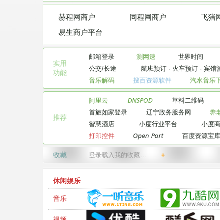
赫程网商户
同程网商户
飞猪
易生商户平台
邮箱登录
测网速
世界时间
实用

公交/长途
航班预订
·
火车预订
·
宾馆
功能
音乐解码
搜百资源软件
汽水音乐
阿里云
DNSPOD
草料二维码
首旅如家登录
辽宁政务服务网
养
推荐
智慧酒店
小度行业平台
小度
打印控件
Open Port
百度资源宝
收藏
登录载入我的收藏…
+
休闲娱乐
音乐
视频