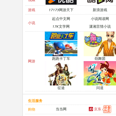
游戏
17173网游天下
新浪游戏
起点中文网
小说阅读网
小说
17K文学网
潇湘言情小说
跑跑卡丁车
劲舞团
网游
征途
问道
生活服务
京东
当当网
购物