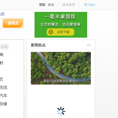
登陆
·
换肤
设为首页
爽洁版Ⅱ
地图
地图
搜网页
新闻热点
>>
影视
网
村
艺
无忧
汽车
佳缘