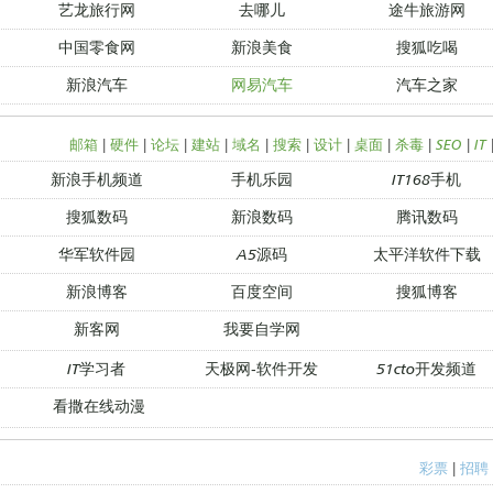
艺龙旅行网
去哪儿
途牛旅游网
中国零食网
新浪美食
搜狐吃喝
新浪汽车
网易汽车
汽车之家
邮箱
|
硬件
|
论坛
|
建站
|
域名
|
搜索
|
设计
|
桌面
|
杀毒
|
SEO
|
IT
新浪手机频道
手机乐园
IT168手机
搜狐数码
新浪数码
腾讯数码
华军软件园
A5源码
太平洋软件下载
新浪博客
百度空间
搜狐博客
新客网
我要自学网
IT学习者
天极网-软件开发
51cto开发频道
看撒在线动漫
彩票
|
招聘