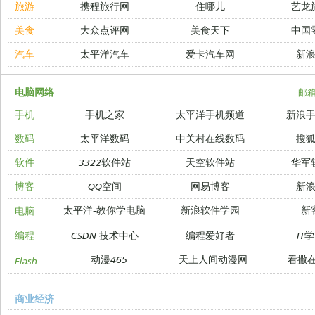
旅游
携程旅行网
住哪儿
艺龙
美食
大众点评网
美食天下
中国
汽车
太平洋汽车
爱卡汽车网
新
电脑网络
邮
手机
手机之家
太平洋手机频道
新浪
数码
太平洋数码
中关村在线数码
搜
软件
3322软件站
天空软件站
华军
博客
QQ空间
网易博客
新
太平洋-教你学电脑
新浪软件学园
新
电脑
编程
CSDN 技术中心
编程爱好者
IT
动漫465
天上人间动漫网
看撒
Flash
商业经济