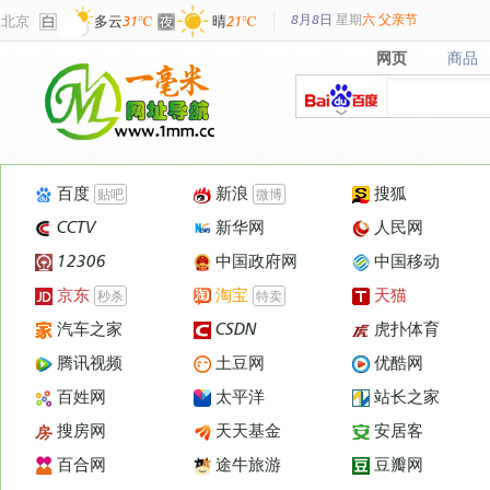
8月8日
星期
六
父亲节
北京
多云
31℃
晴
21℃
网页
商品
网页
商品
百度
新浪
搜狐
贴吧
微博
CCTV
新华网
人民网
12306
中国政府网
中国移动
京东
淘宝
天猫
秒杀
特卖
汽车之家
CSDN
虎扑体育
腾讯视频
土豆网
优酷网
百姓网
太平洋
站长之家
搜房网
天天基金
安居客
百合网
途牛旅游
豆瓣网