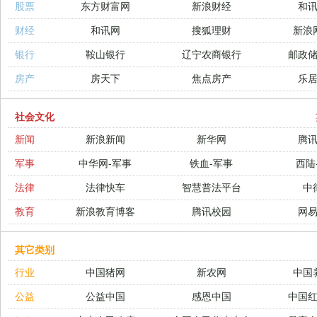
股票
东方财富网
新浪财经
和
财经
和讯网
搜狐理财
新浪
银行
鞍山银行
辽宁农商银行
邮政
房产
房天下
焦点房产
乐
社会文化
新闻
新浪新闻
新华网
腾
军事
中华网-军事
铁血-军事
西陆
法律
法律快车
智慧普法平台
中
教育
新浪教育博客
腾讯校园
网
其它类别
行业
中国猪网
新农网
中国
公益
公益中国
感恩中国
中国