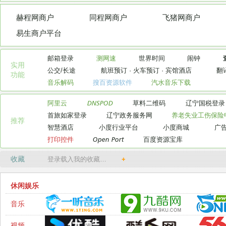
赫程网商户
同程网商户
飞猪网商户
易生商户平台
邮箱登录
测网速
世界时间
闹钟
实用

公交/长途
航班预订
·
火车预订
·
宾馆酒店
翻
功能
音乐解码
搜百资源软件
汽水音乐下载
阿里云
DNSPOD
草料二维码
辽宁国税登录
首旅如家登录
辽宁政务服务网
养老失业工伤保险
推荐
智慧酒店
小度行业平台
小度商城
广
打印控件
Open Port
百度资源宝库
收藏
登录载入我的收藏…
+
休闲娱乐
音乐
视频