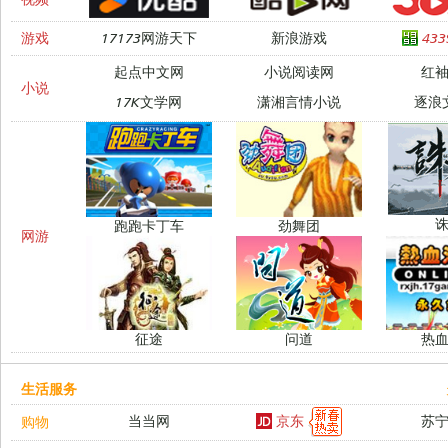
游戏
17173网游天下
新浪游戏
43
起点中文网
小说阅读网
红
小说
17K文学网
潇湘言情小说
逐浪
跑跑卡丁车
劲舞团
网游
征途
问道
热
生活服务
京东
当当网
苏
购物