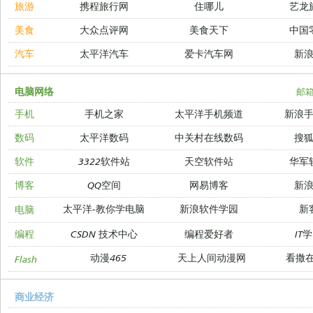
旅游
携程旅行网
住哪儿
艺龙
美食
大众点评网
美食天下
中国
汽车
太平洋汽车
爱卡汽车网
新
电脑网络
邮
手机
手机之家
太平洋手机频道
新浪
数码
太平洋数码
中关村在线数码
搜
软件
3322软件站
天空软件站
华军
博客
QQ空间
网易博客
新
太平洋-教你学电脑
新浪软件学园
新
电脑
编程
CSDN 技术中心
编程爱好者
IT
动漫465
天上人间动漫网
看撒
Flash
商业经济