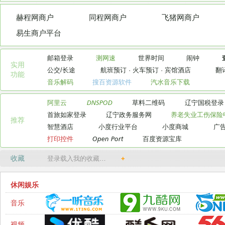
赫程网商户
同程网商户
飞猪网商户
易生商户平台
邮箱登录
测网速
世界时间
闹钟
实用

公交/长途
航班预订
·
火车预订
·
宾馆酒店
翻
功能
音乐解码
搜百资源软件
汽水音乐下载
阿里云
DNSPOD
草料二维码
辽宁国税登录
首旅如家登录
辽宁政务服务网
养老失业工伤保险
推荐
智慧酒店
小度行业平台
小度商城
广
打印控件
Open Port
百度资源宝库
收藏
登录载入我的收藏…
+
休闲娱乐
音乐
视频