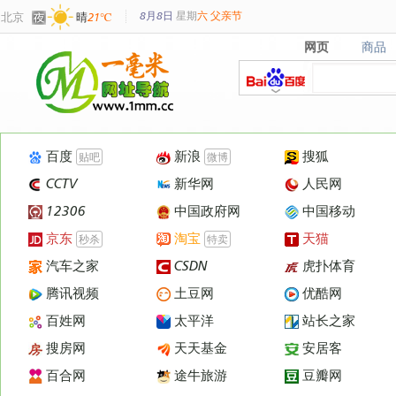
8月8日
星期
六
父亲节
北京
晴
21℃
网页
商品
网页
商品
百度
新浪
搜狐
贴吧
微博
CCTV
新华网
人民网
12306
中国政府网
中国移动
京东
淘宝
天猫
秒杀
特卖
汽车之家
CSDN
虎扑体育
腾讯视频
土豆网
优酷网
百姓网
太平洋
站长之家
搜房网
天天基金
安居客
百合网
途牛旅游
豆瓣网