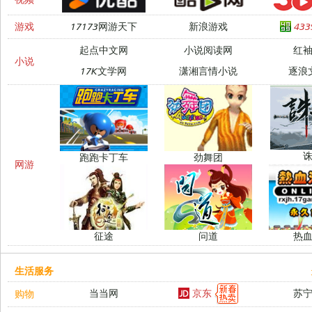
游戏
17173网游天下
新浪游戏
43
起点中文网
小说阅读网
红
小说
17K文学网
潇湘言情小说
逐浪
跑跑卡丁车
劲舞团
网游
征途
问道
热
生活服务
京东
当当网
苏
购物