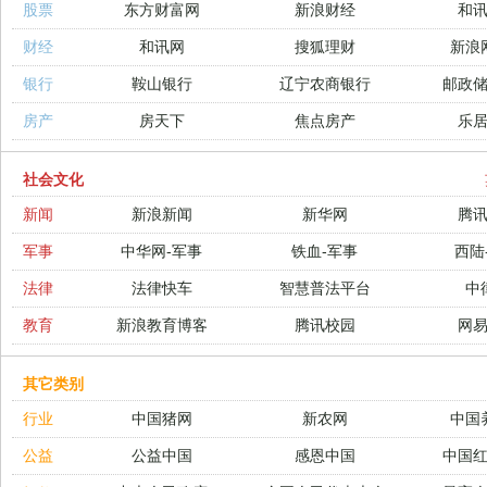
股票
东方财富网
新浪财经
和
财经
和讯网
搜狐理财
新浪
银行
鞍山银行
辽宁农商银行
邮政
房产
房天下
焦点房产
乐
社会文化
新闻
新浪新闻
新华网
腾
军事
中华网-军事
铁血-军事
西陆
法律
法律快车
智慧普法平台
中
教育
新浪教育博客
腾讯校园
网
其它类别
行业
中国猪网
新农网
中国
公益
公益中国
感恩中国
中国